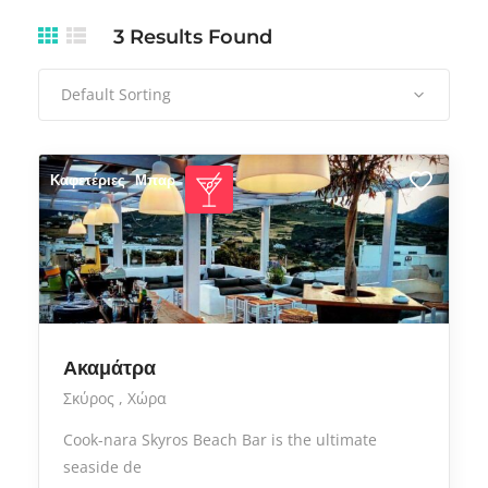
3
Results Found
Default Sorting
Καφετέριες
Μπαρ
Ακαμάτρα
Σκύρος
Χώρα
Cook-nara Skyros Beach Bar is the ultimate
seaside de