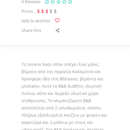
0
Reviews
Prices
Add to wishlist
Share this
Το Sereno Natu Villas απέχει λίγα μόλις
βήματα από την παραλία Καλαμίτσα και
προσφέρει θέα στη θάλασσα, βεράντα και
μπαλκόνι. Αυτό το B&B διαθέτει ιδιωτική
πισίνα, κήπο και δωρεάν ιδιωτικό χώρο
στάθμευσης. Το κλιματιζόμενο B&B
αποτελείται από 2 υπνοδωμάτια, σαλόνι,
πλήρως εξοπλισμένη κουζίνα με ψυγείο και
καφετιέρα και 2 μπάνια με ντους και
υδρομασάζ. Στο B&B παρέχονται πετσέτες